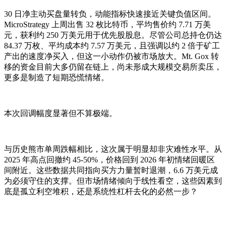
30 日净主动买盘量转负，动能指标快速接近关键负值区间。
MicroStrategy 上周出售 32 枚比特币，平均售价约 7.71 万美
元，获利约 250 万美元用于优先股股息。尽管公司总持仓仍达
84.37 万枚、平均成本约 7.57 万美元，且强调以约 2 倍于矿工
产出的速度净买入，但这一小动作仍被市场放大。Mt. Gox 转
移的资金目前大多仍留在链上，尚未形成大规模交易所卖压，
更多是制造了短期恐慌情绪。
本次回调幅度显著但不算极端。
与历史熊市单周跌幅相比，这次属于明显却非灾难性水平。从
2025 年高点回撤约 45-50%，价格回到 2026 年初情绪回暖区
间附近。这些数据共同指向买方力量暂时退潮，6.6 万美元成
为必须守住的支撑。但市场情绪倾向于线性看空，这些因素到
底是孤立利空堆积，还是系统性杠杆去化的必然一步？