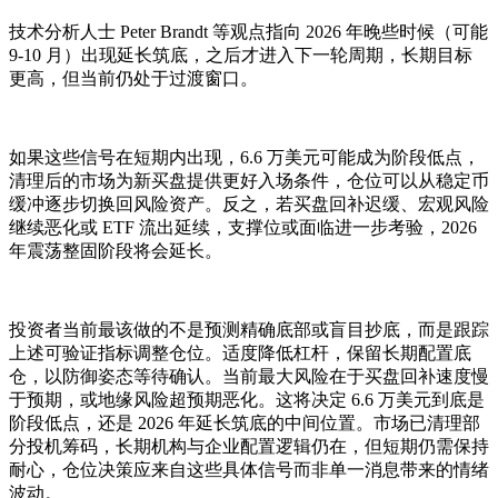
技术分析人士 Peter Brandt 等观点指向 2026 年晚些时候（可能
9-10 月）出现延长筑底，之后才进入下一轮周期，长期目标
更高，但当前仍处于过渡窗口。
如果这些信号在短期内出现，6.6 万美元可能成为阶段低点，
清理后的市场为新买盘提供更好入场条件，仓位可以从稳定币
缓冲逐步切换回风险资产。反之，若买盘回补迟缓、宏观风险
继续恶化或 ETF 流出延续，支撑位或面临进一步考验，2026
年震荡整固阶段将会延长。
投资者当前最该做的不是预测精确底部或盲目抄底，而是跟踪
上述可验证指标调整仓位。适度降低杠杆，保留长期配置底
仓，以防御姿态等待确认。当前最大风险在于买盘回补速度慢
于预期，或地缘风险超预期恶化。这将决定 6.6 万美元到底是
阶段低点，还是 2026 年延长筑底的中间位置。市场已清理部
分投机筹码，长期机构与企业配置逻辑仍在，但短期仍需保持
耐心，仓位决策应来自这些具体信号而非单一消息带来的情绪
波动。