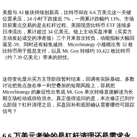
美股与 AI 板块持续创新高，比特币却在 6.6 万美元这一关键
位置承压，24 小时下跌接近 7%，一周累计跌幅约 13%。市场
目前重点交易的是去杠杆过程。美国现货比特币 ETF 连续多
日净流出，累计超过 34 亿美元。链上主动买盘净量（买卖方
主动发起成交的净差值）三个月来首次转负，动能指标大幅回
落至-59。同时还有鲸鱼减持、MicroStrategy 小规模出售 32 枚
比特币用于股息支付，以及 Mt. Gox 转移约 10,422 枚比特币
（约 7.39 亿美元）带来的担忧。
这些变化显示买方主导阶段暂时结束，回调有实际基础。多数
讨论把焦点放在单一利空叠加的短期风险上，容易把
MicroStrategy 的象征性出售或 Mt. Gox 单次转移直接解读为长
期立场松动或供给洪水。真正值得追问的是，本次修正已到什
么阶段？杠杆清理之后，买盘回补和底部确认需要哪些可跟踪
信号？
6.6 万美元考验的是杠杆清理还是需求永