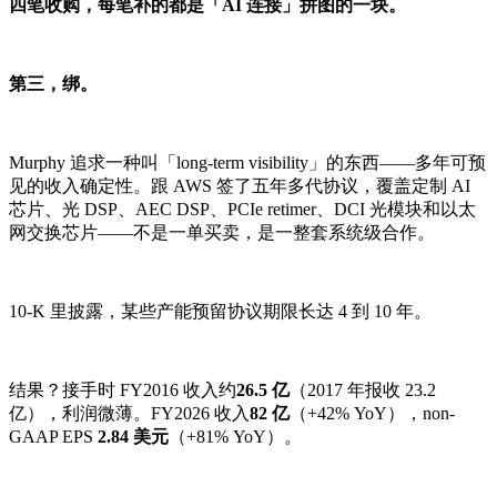
四笔收购，每笔补的都是「AI 连接」拼图的一块。
第三，绑。
Murphy 追求一种叫「long-term visibility」的东西——多年可预
见的收入确定性。跟 AWS 签了五年多代协议，覆盖定制 AI
芯片、光 DSP、AEC DSP、PCIe retimer、DCI 光模块和以太
网交换芯片——不是一单买卖，是一整套系统级合作。
10-K 里披露，某些产能预留协议期限长达 4 到 10 年。
结果？接手时 FY2016 收入约
26.5 亿
（2017 年报收 23.2
亿），利润微薄。FY2026 收入
82 亿
（+42% YoY），non-
GAAP EPS
2.84 美元
（+81% YoY）。