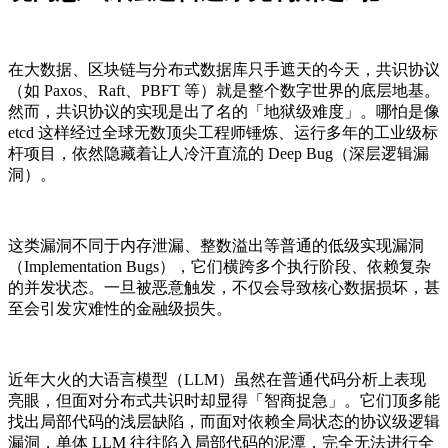
在大数据、区块链与分布式数据库只手遮天的今天，共识协议
（如 Paxos、Raft、PBFT 等）就是整个数字世界的底层地基。
然而，共识协议的实现是出了名的「地狱级难度」。哪怕是像
etcd 这样经过全球无数顶尖工程师锤炼、运行多年的工业级标
杆项目，依然隐藏着让人冷汗直流的 Deep Bug（深层逻辑漏
洞）。
这类漏洞不同于内存泄漏、整数溢出等普通的低级实现漏洞
（Implementation Bugs），它们横跨多个执行阶段、依赖复杂
的并发状态。一旦被恶意触发，不仅会导致核心数据损坏，甚
至会引发灾难性的金融级损失。
近年大火的大语言模型（LLM）虽然在普通代码分析上表现
亮眼，但面对分布式共识时却显得「智商捉急」。它们顶多能
找出局部代码的浅层缺陷，而面对依赖全局状态的协议级逻辑
漏洞，单体 LLM 往往陷入局部代码的泥潭，完全无法进行全