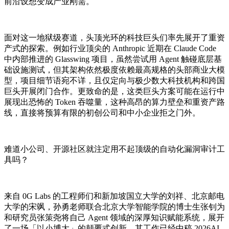
前沿设想变成产业刚需。
面对这一地狱级赛道，头顶光环的科技巨头们率先展开了重资
产式的探索。例如行业顶尖的 Anthropic 近期在 Claude Code
中内部推进的 Glasswing 项目，虽然尝试用 Agent 触碰底层基
础设施测试，但其架构依然极度依赖最高规格的头部商业大模
型，项目细节语宛不详，且仅定向与极少数大科技机构和跨国
巨头开展闭门合作。更致命的是，这类巨头方案可能在运行中
展现出恐怖的 Token 吞噬量，这种高昂的算力壁垒和重资产路
线，直接将预算有限的初创公司和中小企业拒之门外。
难道小公司、开源社区就注定用不起顶级的自动化漏洞审计工
具吗？
来自 0G Labs 的工程师们和新加坡国立大学的刘祥、北京邮电
大学的宋飒，孙勇老师联合北京大学智能学院的博士生张钊为
和研究员张策尧将自己 Agent 领域的深厚知识赋能系统，展开
了一场「以小博大」的颠覆式创新，其工作已经中稿 2026AI