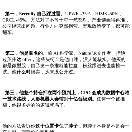
·
第一，Serenity 自己踩过雷。
UPWK -35%，HIMS -50%，
CRCL -45%。方法对了不等于每一笔都对。产业链画得再准，
公司经营出问题、行业方向突然拐弯、宏观政策变了，都可能
翻车。
·
第二，他是匿名的
。前 AI 科学家、Nature 论文作者、拒绝
过英伟达 offer，这些头衔全是他自述，没人能核实。他买的
都是微型股，自己发一条推就能拉盘，粉丝跟进去也能推一
波。他什么时候卖，从来没公开过。
·
第三，他整个持仓押在两个预判上，CPO 会成为数据中心唯
一技术路线，人形机器人会铺到十亿台级别。
任何一个被推
翻，他很多标的的逻辑就塌了。
他的方法告诉你
这个位置卡住了脖子
，但脖子本身是不是会一