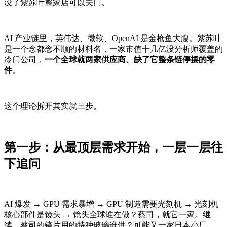
没了紫苏叶整家店可以关门。
AI 产业链里，英伟达、微软、OpenAI 是金枪鱼大腹。紫苏叶
是一个念都念不顺的材料名，一家市值十几亿没分析师覆盖的
冷门公司，
一个全球就两家供应商、缺了它整条链停摆的零
件
。
这个理论拆开其实就三步。
第一步：从最顶层需求开始，一层一层往
下追问
AI 爆发 → GPU 需求暴增 → GPU 制造需要光刻机 → 光刻机
核心部件是镜头 → 镜头全球谁在做？蔡司，就它一家。继
续。蔡司的镜片用的特种玻璃谁供？可能又一家日本小厂。