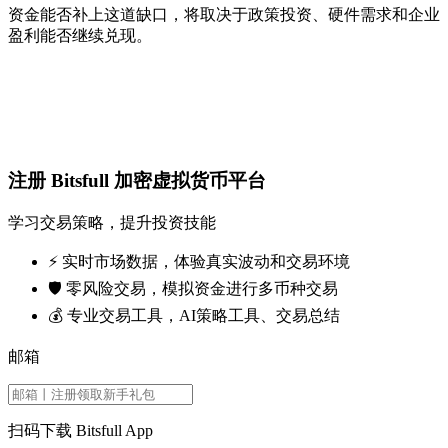
资金能否补上这道缺口，将取决于政策投资、硬件需求和企业
盈利能否继续兑现。
注册 Bitsfull 加密虚拟货币平台
学习交易策略，提升投资技能
⚡️ 实时市场数据，体验真实波动和交易环境
🛡️ 零风险交易，模拟资金进行多币种交易
💰 专业交易工具，AI策略工具、交易总结
邮箱
扫码下载 Bitsfull App