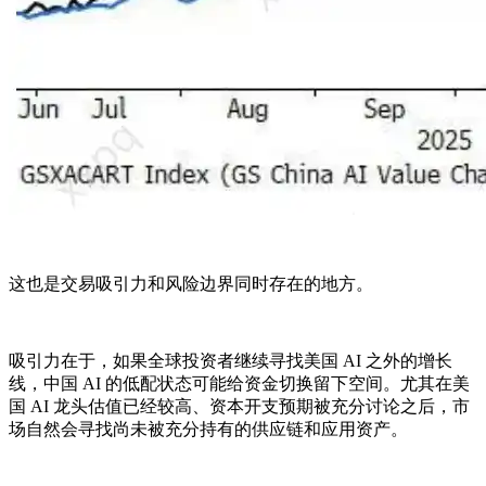
这也是交易吸引力和风险边界同时存在的地方。
吸引力在于，如果全球投资者继续寻找美国 AI 之外的增长
线，中国 AI 的低配状态可能给资金切换留下空间。尤其在美
国 AI 龙头估值已经较高、资本开支预期被充分讨论之后，市
场自然会寻找尚未被充分持有的供应链和应用资产。