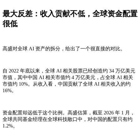
最大反差：收入贡献不低，全球资金配置
很低
高盛对全球 AI 资产的拆分，给出了一个很直接的对比。
自 2022 年底以来，全球 AI 相关股票已经创造约 34 万亿美元
市值，其中中国 AI 相关市值约 4 万亿美元，占全球 AI 相关
市值约 10%。从收入看，中国贡献了全球 AI 相关收入的约
16%。
资金配置却远低于这个比例。高盛估算，截至 2026 年 1 月，
全球共同基金经理在全球科技敞口中，对中国的配置只有约
1.2%。