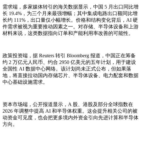
需求端，多家媒体转引的海关数据显示，中国 5 月出口同比增
长 19.4%，为三个月来最强增幅；其中集成电路出口额同比增
长约 111%，出口量仅小幅增长。价格和结构变化背后，AI 硬
件需求被视为重要推动因素之一。对存储、半导体设备和上游
材料来说，这类数据指向订单和产能利用率改善的可能性。
政策投资端，据 Reuters 转引 Bloomberg 报道，中国正在筹备
约 2 万亿元人民币、约合 2950 亿美元的五年计划，用于建设
全国性 AI 数据中心网络。该计划尚未正式公布，但如果落
地，将直接拉动国内存储芯片、半导体设备、电力配套和数据
中心基础设施需求。
资本市场端，公开报道显示，A 股、港股及部分全球指数在
2026 年调整中提高 AI 和半导体权重。这会提升相关公司的被
动资金可见度，也会把更多境内外资金引向先进计算和半导体
方向。