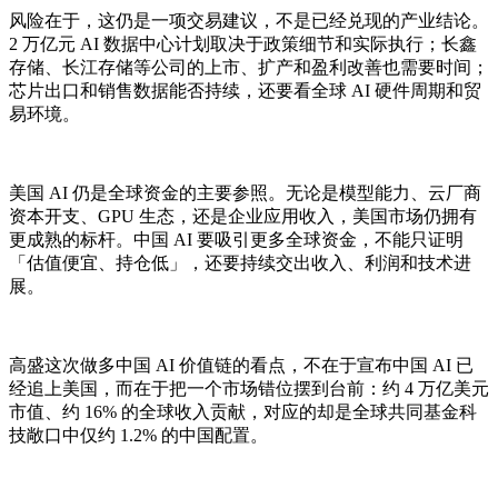
风险在于，这仍是一项交易建议，不是已经兑现的产业结论。
2 万亿元 AI 数据中心计划取决于政策细节和实际执行；长鑫
存储、长江存储等公司的上市、扩产和盈利改善也需要时间；
芯片出口和销售数据能否持续，还要看全球 AI 硬件周期和贸
易环境。
美国 AI 仍是全球资金的主要参照。无论是模型能力、云厂商
资本开支、GPU 生态，还是企业应用收入，美国市场仍拥有
更成熟的标杆。中国 AI 要吸引更多全球资金，不能只证明
「估值便宜、持仓低」，还要持续交出收入、利润和技术进
展。
高盛这次做多中国 AI 价值链的看点，不在于宣布中国 AI 已
经追上美国，而在于把一个市场错位摆到台前：约 4 万亿美元
市值、约 16% 的全球收入贡献，对应的却是全球共同基金科
技敞口中仅约 1.2% 的中国配置。