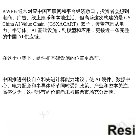
KWEB 通常对应中国互联网和平台经济敞口，投资者会想到
电商、广告、线上娱乐和本地生活。但高盛这次构建的是 GS
China AI Value Chain（GSXACART）篮子，覆盖范围从电
力、半导体、AI 基础设施，到模型和应用，更接近一条完整
的中国 AI 供应链。
在这个框架下，硬件和基础设施的位置更靠前。
中国推进科技自立和先进计算能力建设，使 AI 硬件、数据中
心、电力配套和半导体环节同时受到政策、产业和资本关注。
高盛认为，这些环节的价值尚未被股票市场充分反映。