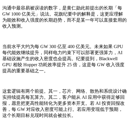
沟通中最容易被误读的数字，是黄仁勋此前提出的长期「每
GW 1000 亿美元」说法。花旗纪要中的解释是，这更应理解
为能效和收入强度的长期趋势，而不是某一年可以直接套用的
收入预测。
当前水平大约为每 GW 300 亿至 400 亿美元。未来如果 GPU
每代能效继续提升，同样电力约束下可以部署更强算力，AI
基础设施产生的收入密度也会提高。纪要提到，Blackwell
GPU 相较 Hopper 功耗效率提升 25 倍，这是每 GW 收入强度
提高的重要基础之一。
这套逻辑有两个前提。其一，芯片、网络、散热和系统设计确
实持续提高每瓦算力。其二，客户能从 AI 应用中获得足够回
报，愿意把更高性能转化为更多资本开支。若 AI 投资回报改
善，每 GW 对应收入密度可能上行。若应用变现低于预期，
这个长期目标兑现时间就会被拉长。