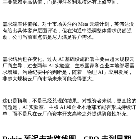
主要依赖更高估值，而是押注盈利规模还有上修空间。
需求端表述偏强。对于市场关注的 Meta 云端计划，英伟达没
有给出具体客户层面评论，但在沟通中强调整体需求仍然强
劲，公司当前重点仍是尽力满足客户需求。
需求结构也在变化。过去 AI 基础设施部署主要由超大规模云
厂商主导，过去两年 AI 实验室、主权国家和企业本地部署需
求增加。沟通纪要中的判断是，随着「物理 AI」应用发展，
非超大规模云厂商市场未来可能变得更大。
这仍是预期，不是已经兑现的结果。对投资者来说，更直接的
问题是，AI 实验室、主权 AI 和企业本地部署能否形成持续订
单，而不是只在云厂商资本开支高峰之外提供阶段性补充。
Rubin 延迟未改路线图，CPO 走到早期