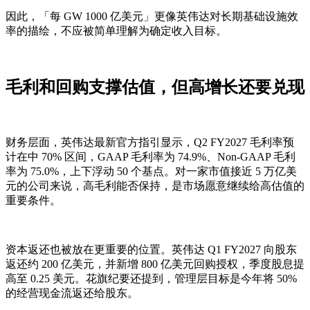
因此，「每 GW 1000 亿美元」更像英伟达对长期基础设施效
率的描绘，不应被简单理解为确定收入目标。
毛利和回购支撑估值，但高增长还要兑现
财务层面，英伟达最新官方指引显示，Q2 FY2027 毛利率预
计在中 70% 区间，GAAP 毛利率为 74.9%、Non-GAAP 毛利
率为 75.0%，上下浮动 50 个基点。对一家市值接近 5 万亿美
元的公司来说，高毛利能否保持，是市场愿意继续给高估值的
重要条件。
资本返还也被放在更重要的位置。英伟达 Q1 FY2027 向股东
返还约 200 亿美元，并新增 800 亿美元回购授权，季度股息提
高至 0.25 美元。花旗纪要还提到，管理层目标是今年将 50%
的经营现金流返还给股东。