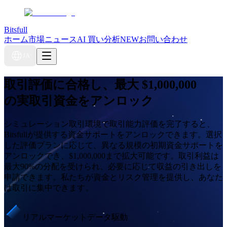
Bitsfull
ホーム
市場ニュース
AI 買い分析
NEW
お問い合わせ
JA
取引評価に合格し、最大
$1,000,000
の実取引資金をアンロック
シミュレーション取引環境で取引能力評価を完了すると、
Bitsfullが提供する資金サポートをアンロックできます。選択
した評価プランに応じて、異なる規模の初期資金サポートを
アンロックでき、$1,000,000まで拡大可能です。取引利益は
最大90%の分配を受けられ、必要に応じて収益の引き出しを
申請できます。私たちが資金とリスク管理を提供し、あなた
は取引に集中できます。
リアルマーケットデータ駆動