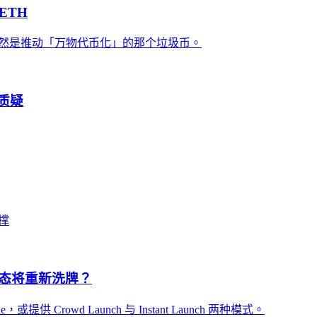
ETH
 仍然是推动「万物代币化」的那个垃圾币。
陷质疑
撑
ad生态将重新洗牌？
e，或提供 Crowd Launch 与 Instant Launch 两种模式。