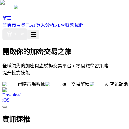
幣富
首頁
市場資訊
AI 買入分析
NEW
聯繫我們
ZH-TW
開啟你的加密交易之旅
全球領先的加密資產模擬交易平台，零風險學習策略
提升投資技能
實時市場數據
500+ 交易幣種
AI智能輔助
Download
iOS
資訊速推