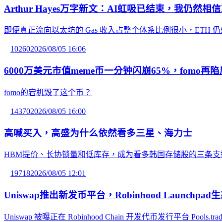
Arthur Hayes万字新文：AI虹吸已结束，我仍然相信
即便真正流向以太坊的 Gas 收入占整个体系比例很小，ETH
10260
2026/08/05 16:06
6000万美元市值meme币一分钟闪崩65%，fomo再
fomo的宕机毁了这个币？
14370
2026/08/05 16:00
高喊买入，高盛为什么依然看多三星、海力士
HBM提价、长协锁量和低库存，成为看多韩国存储股的三条支
19718
2026/08/05 12:01
Uniswap推出新发币平台，Robinhood Launchp
Uniswap 被曝正在 Robinhood Chain 开发代币发行平台 Pools.trad