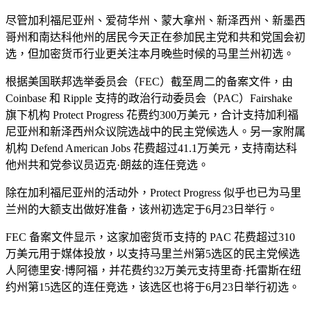
尽管加利福尼亚州、爱荷华州、蒙大拿州、新泽西州、新墨西
哥州和南达科他州的居民今天正在参加民主党和共和党国会初
选，但加密货币行业更关注本月晚些时候的马里兰州初选。
根据美国联邦选举委员会（FEC）截至周二的备案文件，由
Coinbase 和 Ripple 支持的政治行动委员会（PAC）Fairshake
旗下机构 Protect Progress 花费约300万美元，合计支持加利福
尼亚州和新泽西州众议院选战中的民主党候选人。另一家附属
机构 Defend American Jobs 花费超过41.1万美元，支持南达科
他州共和党参议员迈克·朗兹的连任竞选。
除在加利福尼亚州的活动外，Protect Progress 似乎也已为马里
兰州的大额支出做好准备，该州初选定于6月23日举行。
FEC 备案文件显示，这家加密货币支持的 PAC 花费超过310
万美元用于媒体投放，以支持马里兰州第5选区的民主党候选
人阿德里安·博阿福，并花费约32万美元支持里奇·托雷斯在纽
约州第15选区的连任竞选，该选区也将于6月23日举行初选。