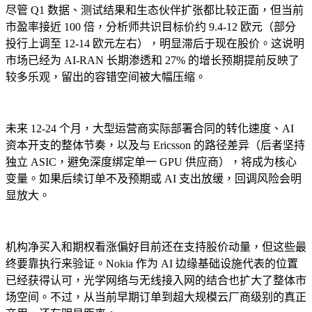
尽管 Q1 数据、测试结果和生态伙伴扩张都比较正面，但当前
市盈率接近 100 倍，分析师共识目标价约 9.4-12 欧元（部分
投行上调至 12-14 欧元左右），明显滞后于现在股价。这说明
市场已经为 AI-RAN 长期渗透和 27% 的增长预期提前反映了
较多乐观，留出的容错空间被大幅压缩。
未来 12-24 个月，大型运营商实际部署合同的转化速度、AI
资本开支的整体节奏，以及与 Ericsson 的路径差异（后者坚持
独立 ASIC，避免深度绑定单一 GPU 供应商），将成为核心
变量。如果后续订单不及预期或 AI 支出放缓，回调风险会明
显放大。
机构净买入和期权看涨偏好目前还在支持股价动量，但这些最
终要靠执行来验证。Nokia 作为 AI 边缘基础设施代表的位置
已经获得认可，光学网络与无线接入网的结合也扩大了整体市
场空间。不过，从当前早期订单到超大规模云厂商级别的真正