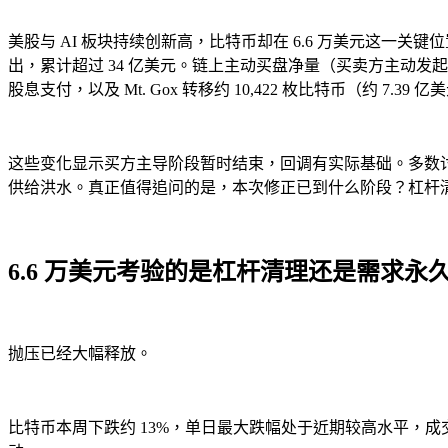
美股与 AI 板块持续创新高，比特币却在 6.6 万美元这一关键
出，累计超过 34 亿美元。链上主动买盘净量（买卖方主动发起成交
股息支付，以及 Mt. Gox 转移约 10,422 枚比特币（约 7.39
这些变化显示买方主导阶段暂时结束，回调有实际基础。多数讨论把焦点
供给洪水。真正值得追问的是，本次修正已到什么阶段？杠杆
6.6 万美元考验的是杠杆清理还是需求永
抛压已经大幅释放。
比特币本周下跌约 13%，单日最大跌幅处于近期较高水平，成交量与清算