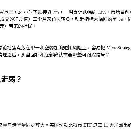
位置承压，24 小时下跌接近 7%，一周累计跌幅约 13%。市场
的净差值）三个月来首次转负，动能指标大幅回落至-59。同时还有鲸鱼
 亿美元）带来的担忧。
放在单一利空叠加的短期风险上，容易把 MicroStrategy
清理之后，买盘回补和底部确认需要哪些可跟踪信号？
久走弱？
量同步放大。美国现货比特币 ETF 过去 11 天净流出约 34 亿至 