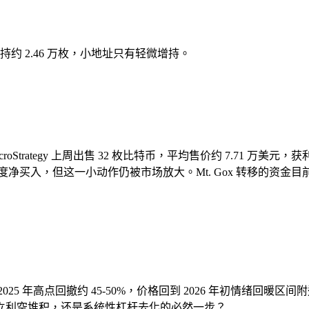
减持约 2.46 万枚，小地址只有轻微增持。
rategy 上周出售 32 枚比特币，平均售价约 7.71 万美元，获
出的速度净买入，但这一小动作仍被市场放大。Mt. Gox 转移的
5 年高点回撤约 45-50%，价格回到 2026 年初情绪回暖区
立利空堆积，还是系统性杠杆去化的必然一步？