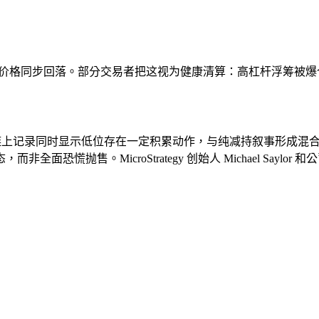
，与价格同步回落。部分交易者把这视为健康清算：高杠杆浮筹被
卖压。链上记录同时显示低位存在一定积累动作，与纯减持叙事形成
恐慌抛售。MicroStrategy 创始人 Michael Say