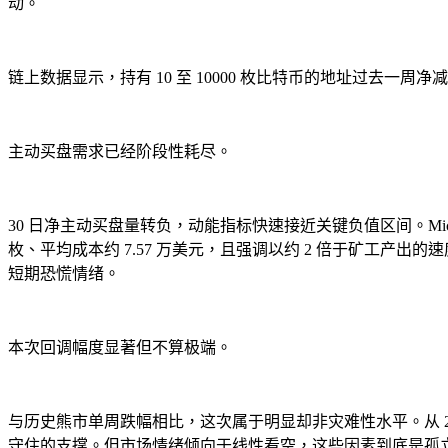
动。
链上数据显示，持有 10 至 10000 枚比特币的地址过去一周净
主动买盘需求已经阶段性耗尽。
30 日净主动买盘量转负，动能指标快速接近关键负值区间。MicroSt
枚、平均成本约 7.57 万美元，且强调以约 2 倍于矿工产
短期恐慌情绪。
本次回调幅度显著但不算极端。
与历史熊市单周跌幅相比，这次属于明显却非灾难性水平。从 202
守住的支撑。但市场情绪倾向于线性看空，这些因素到底是孤