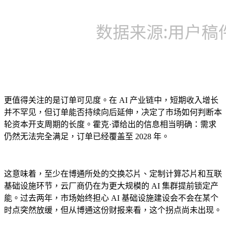
更值得关注的是订单可见度。在 AI 产业链中，短期收入增长
并不罕见，但订单能否持续向后延伸，决定了市场如何判断本
轮资本开支周期的长度。霍克·谭给出的信息相当明确：需求
仍然无法完全满足，订单已经覆盖至 2028 年。
这意味着，至少在博通所处的交换芯片、定制计算芯片和互联
基础设施环节，云厂商仍在为更大规模的 AI 集群提前锁定产
能。过去两年，市场始终担心 AI 基础设施建设会不会在某个
时点突然放缓，但从博通这份财报来看，这个拐点尚未出现。