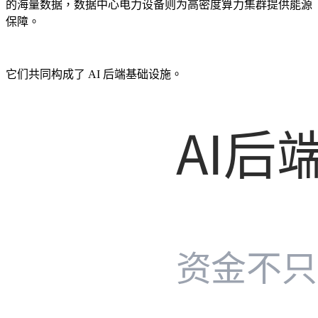
的海量数据，数据中心电力设备则为高密度算力集群提供能源
保障。
它们共同构成了 AI 后端基础设施。