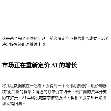
这是两个完全不同的问题。前者决定产业趋势能否成立，后者
决定股票还能否继续上涨。
市场正在重新定价 AI 的增长
将几组数据放在一起看，会得到一个比“财报很好，股价却暴
跌”更完整的框架：博通的订单仍在增长，云厂商的资本开支
仍在扩张，AI 基础设施需求依然强劲，但相关股票却开始出
现大幅回调。