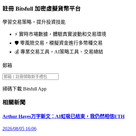
註冊 Bitsfull 加密虛擬貨幣平台
學習交易策略，提升投資技能
⚡️ 實時市場數據，體驗真實波動和交易環境
🛡️ 零風險交易，模擬資金進行多幣種交易
💰 專業交易工具，AI策略工具、交易總結
郵箱
掃碼下載 Bitsfull App
相關新聞
Arthur Hayes万字新文：AI虹吸已结束，我仍然相信ETH
2026/08/05 16:06