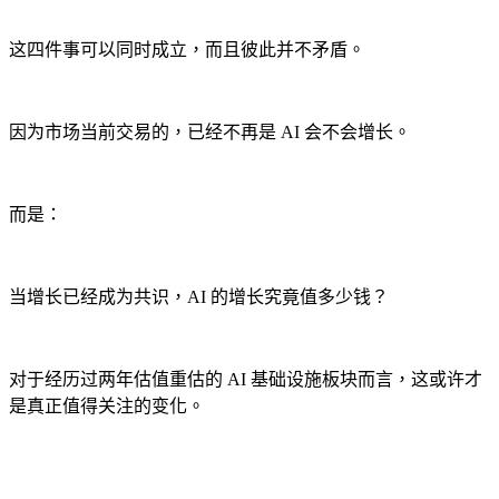
这四件事可以同时成立，而且彼此并不矛盾。
因为市场当前交易的，已经不再是 AI 会不会增长。
而是：
当增长已经成为共识，AI 的增长究竟值多少钱？
对于经历过两年估值重估的 AI 基础设施板块而言，这或许才
是真正值得关注的变化。