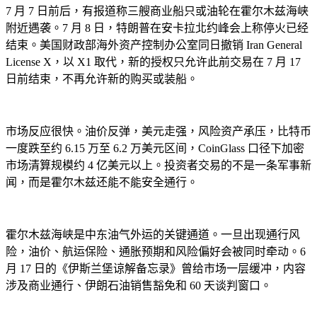
7 月 7 日前后，有报道称三艘商业船只或油轮在霍尔木兹海峡
附近遇袭。7 月 8 日，特朗普在安卡拉北约峰会上称停火已经
结束。美国财政部海外资产控制办公室同日撤销 Iran General
License X，以 X1 取代，新的授权只允许此前交易在 7 月 17
日前结束，不再允许新的购买或装船。
市场反应很快。油价反弹，美元走强，风险资产承压，比特币
一度跌至约 6.15 万至 6.2 万美元区间，CoinGlass 口径下加密
市场清算规模约 4 亿美元以上。投资者交易的不是一条军事新
闻，而是霍尔木兹还能不能安全通行。
霍尔木兹海峡是中东油气外运的关键通道。一旦出现通行风
险，油价、航运保险、通胀预期和风险偏好会被同时牵动。6
月 17 日的《伊斯兰堡谅解备忘录》曾给市场一层缓冲，内容
涉及商业通行、伊朗石油销售豁免和 60 天谈判窗口。