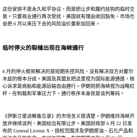
这份安排不是永久和平协议，而是把让步和履约挂钩的临时交
易。只要商业通行再次受扰，美国就有理由收回豁免，市场也
会把 6 月以来压下去的风险溢价重新加回来。
临时停火的裂缝出现在海峡通行
6 月的停火框架解决的是短期失控风险，没有解决双方对霍尔
木兹的根本分歧。美国及其盟友把这里视为国际能源通道，核
心诉求是商船和能源运输自由通行。伊朗则把海峡视为战略杠
杆，在制裁和军事压力下，通行秩序本身就是谈判筹码。
《伊斯兰堡谅解备忘录》的市场含义很清楚。伊朗维持海峡开
放并继续谈判，美国给出有限让步。美国财政部 6 月 22 日发
布的 General License X，授权范围涉及伊朗原油、石化产品和