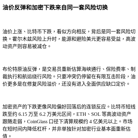
油价反弹和加密下跌来自同一套风险切换
油价上涨、比特币下跌，看似方向相反，背后是同一套风险切
换。霍尔木兹风险上升时，能源和避险美元更容易受益，高波
动资产则容易被减仓。
布伦特原油反弹，是交易员重新估算海峡通行、保险费率、制
裁执行和航运绕行风险。只要冲突仍停留在有限互击阶段，油
价更多是在修复风险溢价，还没有进入全面供应缺口定价。
加密资产的下跌更像风险偏好回落后的连锁反应。比特币短线
跌至约 6.15 万至 6.2 万美元区间，ETH、SOL 等高波动资产
跟随走弱，CoinGlass 口径下清算规模约 4 亿美元以上。市场
在短时间内降低杠杆，并非单独针对加密行业基本面重新估
值。