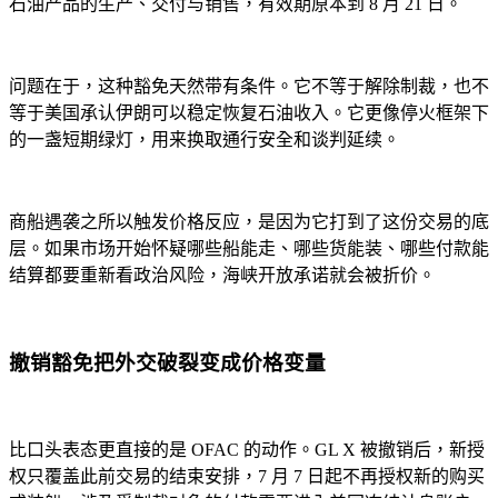
石油产品的生产、交付与销售，有效期原本到 8 月 21 日。
问题在于，这种豁免天然带有条件。它不等于解除制裁，也不
等于美国承认伊朗可以稳定恢复石油收入。它更像停火框架下
的一盏短期绿灯，用来换取通行安全和谈判延续。
商船遇袭之所以触发价格反应，是因为它打到了这份交易的底
层。如果市场开始怀疑哪些船能走、哪些货能装、哪些付款能
结算都要重新看政治风险，海峡开放承诺就会被折价。
撤销豁免把外交破裂变成价格变量
比口头表态更直接的是 OFAC 的动作。GL X 被撤销后，新授
权只覆盖此前交易的结束安排，7 月 7 日起不再授权新的购买