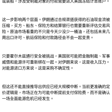
或装船，涉及受制裁对象的付款需要进入美国冻结计息账户。
这一步影响两个层面。伊朗通过合规渠道获得的石油现金流被
压缩，买方、船东、保险方和结算银行也需要重新评估交易风
险。原油市场看重的不只是今天少没少一桶油，还包括未来几
周出口许可、航运保险和付款路径会不会一起变贵。
只要霍尔木兹通行安全被挑战，美国就可能把金融制裁、军事
威慑和能源许可重新绑在一起。对伊朗来说，这是收入压力。
对能源进口方来说，这是采购不确定性。
但这还不能直接推导出供应已经大规模中断。当前更准确的定
价逻辑是，市场正在为可能中断提前支付保险费，而不是确认
一场全面能源危机已经发生。