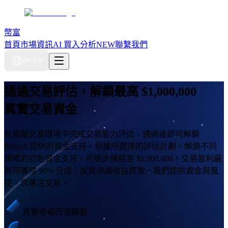
幣富
首頁
市場資訊
AI 買入分析
NEW
聯繫我們
ZH-TW
通過交易評估，解鎖最高
$1,000,000
真實交易資金
在模擬交易環境中完成交易能力評估，通過後即可解鎖
Bitsfull 提供的資金支持。根據所選擇的評估計劃，解鎖不同
規模的初始資金支持，可逐步擴展至 $1,000,000。交易盈利最
高可獲得 90% 分成，按需申請收益提取。我們提供資金與風
控，您專注交易。
真實市場行情驅動