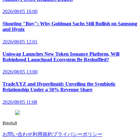
2026/08/05 16:00
Shouting "Buy": Why Goldman Sachs Still Bullish on Samsung
and Hynix
2026/08/05 12:01
Uniswap Launches New Token Issuance Platform, Will
Robinhood Launchpad Ecosystem Be Reshuffled?
2026/08/05 13:00
TradeXYZ and Hyperliquid: Unveiling the Symbiotic
Relationship Under a 50% Revenue Share
2026/08/05 11:08
Bitsfull
お問い合わせ
利用規約
プライバシーポリシー