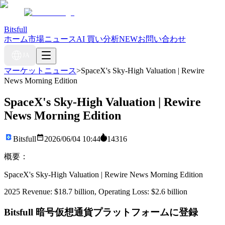
Bitsfull
ホーム
市場ニュース
AI 買い分析
NEW
お問い合わせ
JA
マーケットニュース
>
SpaceX's Sky-High Valuation | Rewire
News Morning Edition
SpaceX's Sky-High Valuation | Rewire
News Morning Edition
Bitsfull
2026/06/04 10:44
14316
概要：
SpaceX's Sky-High Valuation | Rewire News Morning Edition
2025 Revenue: $18.7 billion, Operating Loss: $2.6 billion
Bitsfull 暗号仮想通貨プラットフォームに登録