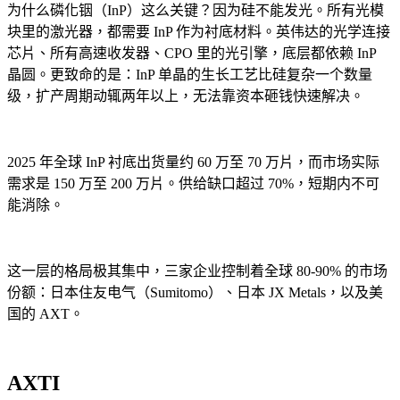
为什么磷化铟（InP）这么关键？因为硅不能发光。所有光模
块里的激光器，都需要 InP 作为衬底材料。英伟达的光学连接
芯片、所有高速收发器、CPO 里的光引擎，底层都依赖 InP
晶圆。更致命的是：InP 单晶的生长工艺比硅复杂一个数量
级，扩产周期动辄两年以上，无法靠资本砸钱快速解决。
2025 年全球 InP 衬底出货量约 60 万至 70 万片，而市场实际
需求是 150 万至 200 万片。供给缺口超过 70%，短期内不可
能消除。
这一层的格局极其集中，三家企业控制着全球 80-90% 的市场
份额：日本住友电气（Sumitomo）、日本 JX Metals，以及美
国的 AXT。
AXTI