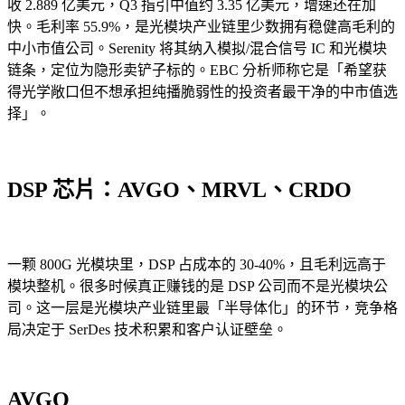
收 2.889 亿美元，Q3 指引中值约 3.35 亿美元，增速还在加
快。毛利率 55.9%，是光模块产业链里少数拥有稳健高毛利的
中小市值公司。Serenity 将其纳入模拟/混合信号 IC 和光模块
链条，定位为隐形卖铲子标的。EBC 分析师称它是「希望获
得光学敞口但不想承担纯播脆弱性的投资者最干净的中市值选
择」。
DSP 芯片：AVGO、MRVL、CRDO
一颗 800G 光模块里，DSP 占成本的 30-40%，且毛利远高于
模块整机。很多时候真正赚钱的是 DSP 公司而不是光模块公
司。这一层是光模块产业链里最「半导体化」的环节，竞争格
局决定于 SerDes 技术积累和客户认证壁垒。
AVGO