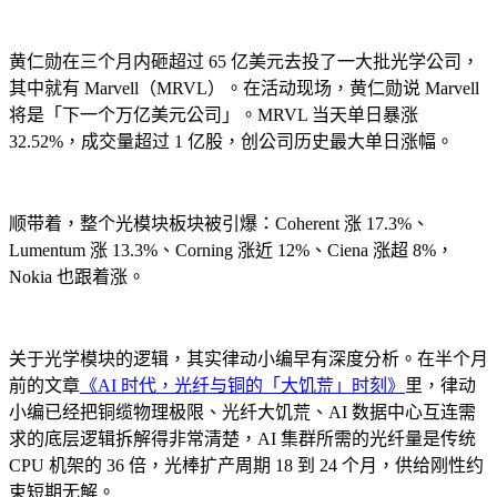
黄仁勋在三个月内砸超过 65 亿美元去投了一大批光学公司，
其中就有 Marvell（MRVL）。在活动现场，黄仁勋说 Marvell
将是「下一个万亿美元公司」。MRVL 当天单日暴涨
32.52%，成交量超过 1 亿股，创公司历史最大单日涨幅。
顺带着，整个光模块板块被引爆：Coherent 涨 17.3%、
Lumentum 涨 13.3%、Corning 涨近 12%、Ciena 涨超 8%，
Nokia 也跟着涨。
关于光学模块的逻辑，其实律动小编早有深度分析。在半个月
前的文章
《AI 时代，光纤与铜的「大饥荒」时刻》
里，律动
小编已经把铜缆物理极限、光纤大饥荒、AI 数据中心互连需
求的底层逻辑拆解得非常清楚，AI 集群所需的光纤量是传统
CPU 机架的 36 倍，光棒扩产周期 18 到 24 个月，供给刚性约
束短期无解。