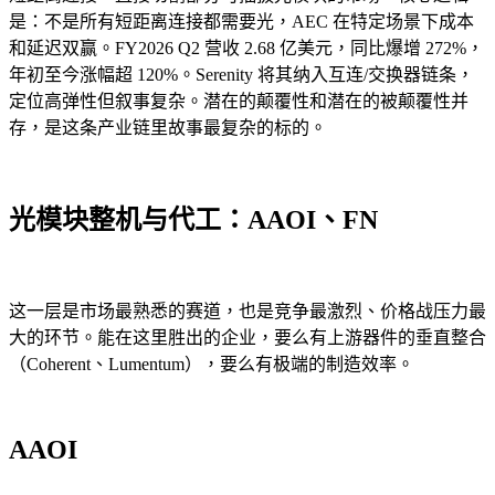
是：不是所有短距离连接都需要光，AEC 在特定场景下成本
和延迟双赢。FY2026 Q2 营收 2.68 亿美元，同比爆增 272%，
年初至今涨幅超 120%。Serenity 将其纳入互连/交换器链条，
定位高弹性但叙事复杂。潜在的颠覆性和潜在的被颠覆性并
存，是这条产业链里故事最复杂的标的。
光模块整机与代工：AAOI、FN
这一层是市场最熟悉的赛道，也是竞争最激烈、价格战压力最
大的环节。能在这里胜出的企业，要么有上游器件的垂直整合
（Coherent、Lumentum），要么有极端的制造效率。
AAOI