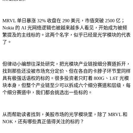
MRVL 单日暴涨 32% 收盘在 290 美元，市值突破 2500 亿；
Nokia 的 AI 光网络逻辑也被越来越多人看见，开始成为被频
繁提及的主线标的。这两个名字，似乎已经是光学模块的代表
了。
但律动小编想往深处研究，把光模块产业链按细分赛道拆开，
找到那些还没被市场充分定价、但在各自的卡脖子环节里同样
具有极强话语权的标的。很多投资者只盯着 800G、1.6T 光模
块本身，但整个产业链至少可以拆成六个细分赛道和层级，每
个细分赛道中，我们都会挑选出一些标的。
从而帮助读者找到，美股市场的光学模块里，除了 MRVL 和
NOK，还有哪些真正值得关注的标的？