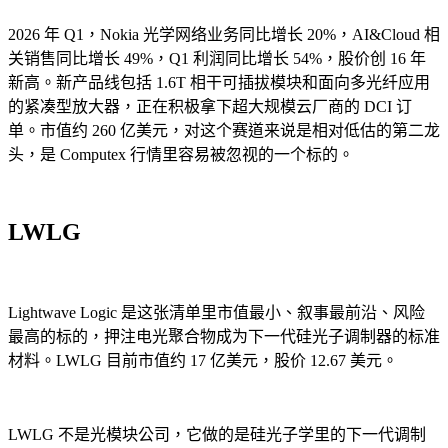
2026 年 Q1，Nokia 光学网络业务同比增长 20%，AI&Cloud 相
关销售同比增长 49%，Q1 利润同比增长 54%，股价创 16 年
新高。新产品线包括 1.6T 相干可插拔模块和面向多光纤应用
的紧凑型放大器，正在积极拿下超大规模云厂商的 DCI 订
单。市值约 260 亿美元，对这个赛道来说是相对低估的第二龙
头，是 Computex 行情里容易被忽视的一个标的。
LWLG
Lightwave Logic 是这张清单里市值最小、叙事最前沿、风险
最高的标的，押注电光聚合物成为下一代硅光子调制器的标准
材料。LWLG 目前市值约 17 亿美元，股价 12.67 美元。
LWLG 不是光模块公司，它做的是硅光子学里的下一代调制