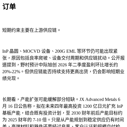
订单
短期约束主要在上游供应链。
InP 晶圆、MOCVD 设备、200G EML 等环节仍可能出现紧
张，原因包括良率爬坡、设备交付周期和供应链扰动。公开报
道提到，野村预计中际旭创 2026 年二季度盈利环比增长约
20%-22%。但供应链能否持续支持更高出货，仍会影响短期业
绩兑现。
长期看，产能扩张可能缓解部分短缺。JX Advanced Metals 6
月 16 日公告称，拟在未来四年最高投资 1200 亿日元扩充 InP
基板产能，结合既有投资计划，至 2030 财年前后产能目标约
为 2025 财年的 7-10 倍。只是从产能规划到稳定供应仍有时间
差，高端材料和器件还要经过良率、客户认证和规模交付检