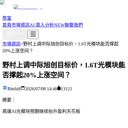
幣富
首頁
市場資訊
AI 買入分析
NEW
聯繫我們
ZH-TW
市場資訊
>
野村上调中际旭创目标价，1.6T光模块能否撑起
20%上涨空间？
野村上调中际旭创目标价，1.6T光模块能
否撑起20%上涨空间？
Bitsfull
2026/07/08 14:46
13121
摘要：
高端AI光模块预期继续抬升盈利天花板