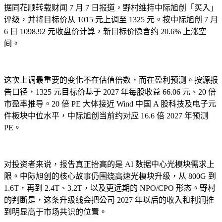
据同花顺转载财闻 7 月 7 日报道，野村维持中际旭创「买入」
评级，并将目标价从 1015 元上调至 1325 元。按中际旭创 7 月
6 日 1098.92 元收盘价计算，新目标价隐含约 20.6% 上涨空
间。
这次上调最重要的变化不在估值倍数，而在盈利预测。按源报
告口径，1325 元目标价基于 2027 年每股收益 66.06 元、20 倍
市盈率推导。20 倍 PE 大体接近 Wind 中国 A 股科技及电子元
件板块中位水平，中际旭创当前约对应 16.6 倍 2027 年预测
PE。
对投资者来说，报告真正抬高的是 AI 数据中心光模块需求上
限。中际旭创的核心故事仍围绕高速光模块升级，从 800G 到
1.6T，再到 2.4T、3.2T，以及更远期的 NPO/CPO 形态。野村
的判断是，这条升级线会把公司 2027 年以后的收入和利润推
到明显高于市场共识的位置。