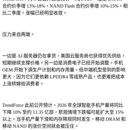
合约价季增 13%-18%，NAND Flash 合约价季增 10%-15%。相
比二季度，涨幅已经明显收敛。
压力来自两端。
一边是 AI 服务器仍在拿货，美国云服务商也获得优先供给，
短期继续支撑价格。另一边是消费电子已经开始调整。手机
OEM 开始下调生产计划和内存用量，低中端机型受到的影响
更大，因为它们更依赖 LPDDR4 等成熟产品，也更难把成本
上涨转嫁给消费者。
TrendForce 此前公开预计，2026 年全球智能手机产量将同比
下降 10% 至约 11.35 亿部，悲观情境下跌幅可能扩大至 15%
以上。当手机产量下滑和内存降规同时发生，移动 DRAM 和
移动 NAND 的涨价空间就会被压住。