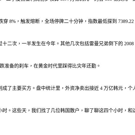
 8%，触发熔断，全场停牌二十分钟，指数最低探到 7389.22
次，一半发生在今年。其他几次包括雷曼兄弟倒下的 2008 年和
。给暴跌准备的刹车，在黄金时代里踩得比灾年还勤。
了主要买方。盘中统计里，外资净卖出接近 4 万亿韩元，个人投
小时。这些天，我们找了几位韩国散户，聊了聊这四个小时，和