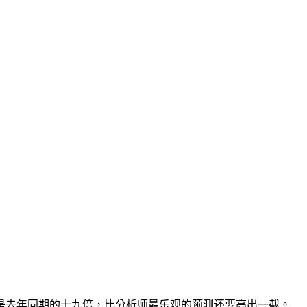
美元，是去年同期的十九倍，比分析师最乐观的预测还要高出一截。