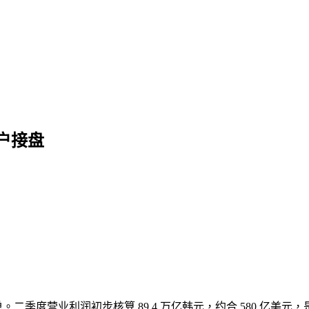
户接盘
单。二季度营业利润初步核算 89.4 万亿韩元，约合 580 亿