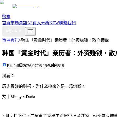
幣富
首頁
市場資訊
AI 買入分析
NEW
聯繫我們
ZH-TW
市場資訊
>
韩国「黄金时代」亲历者：外资赚钱，散户接盘
韩国「黄金时代」亲历者：外资赚钱，散
Bitsfull
2026/07/08 19:54
6518
摘要：
历史最好的财报，为什么换来的是一场熔断。
文｜Sleepy、Daria
7 月 7 日上午，三星电子交出了它历史上最好的一份季度成绩