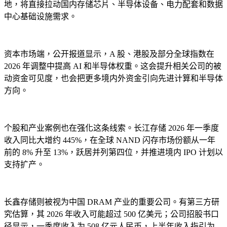
地，将直接拉动国内存储芯片、半导体设备、电力配套和数据
中心基础设施需求。
资本市场端，公开报道显示，A 股、港股及部分全球指数在
2026 年调整中提高 AI 和半导体权重。这会提升相关公司的被
动资金可见度，也会把更多境内外资金引向先进计算和半导体
方向。
个股和产业案例也在强化这条线索。长江存储 2026 年一季度
收入同比大增约 445%，在全球 NAND 闪存市场份额从一年
前的 8% 升至 13%，跃居并列第四位，并推进境内 IPO 计划以
支持扩产。
长鑫存储则被视为中国 DRAM 产业的重要公司。有第三方研
究估算，其 2026 年收入可能超过 500 亿美元；公司招股书口
径显示，一季度收入为 508 亿元人民币，上半年收入指引为