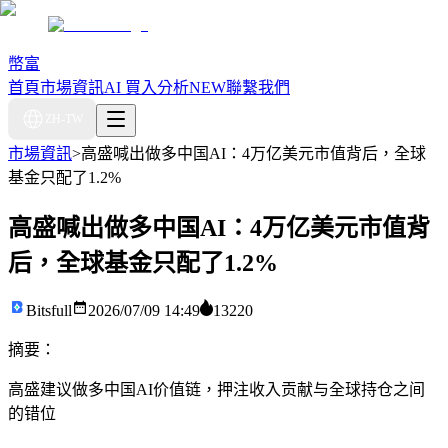
幣富
首頁
市場資訊
AI 買入分析
NEW
聯繫我們
ZH-TW
市場資訊
>
高盛喊出做多中国AI：4万亿美元市值背后，全球
基金只配了1.2%
高盛喊出做多中国AI：4万亿美元市值背
后，全球基金只配了1.2%
Bitsfull
2026/07/09 14:49
13220
摘要：
高盛建议做多中国AI价值链，押注收入贡献与全球持仓之间
的错位