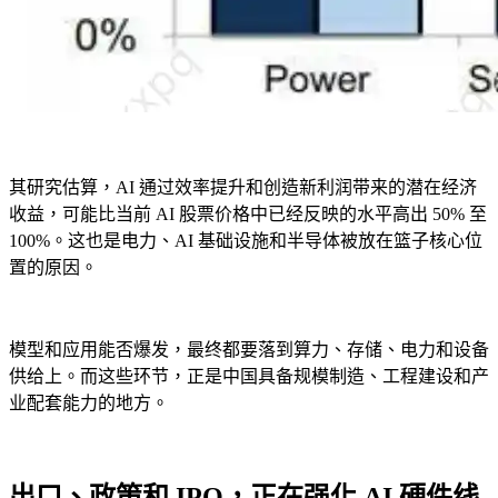
其研究估算，AI 通过效率提升和创造新利润带来的潜在经济
收益，可能比当前 AI 股票价格中已经反映的水平高出 50% 至
100%。这也是电力、AI 基础设施和半导体被放在篮子核心位
置的原因。
模型和应用能否爆发，最终都要落到算力、存储、电力和设备
供给上。而这些环节，正是中国具备规模制造、工程建设和产
业配套能力的地方。
出口、政策和 IPO，正在强化 AI 硬件线