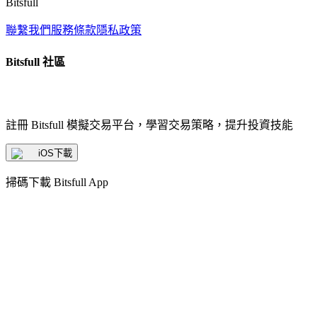
Bitsfull
聯繫我們
服務條款
隱私政策
Bitsfull 社區
註冊 Bitsfull 模擬交易平台，學習交易策略，提升投資技能
iOS下載
掃碼下載 Bitsfull App