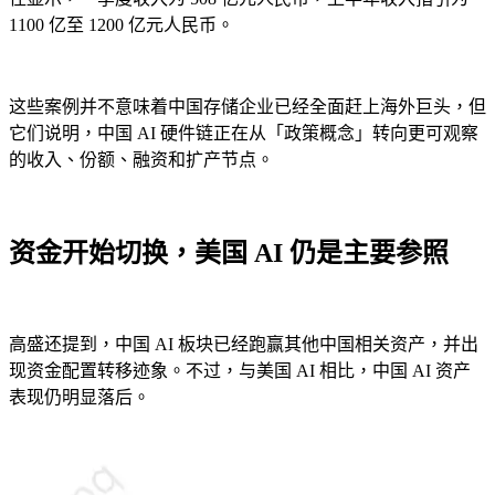
1100 亿至 1200 亿元人民币。
这些案例并不意味着中国存储企业已经全面赶上海外巨头，但
它们说明，中国 AI 硬件链正在从「政策概念」转向更可观察
的收入、份额、融资和扩产节点。
资金开始切换，美国 AI 仍是主要参照
高盛还提到，中国 AI 板块已经跑赢其他中国相关资产，并出
现资金配置转移迹象。不过，与美国 AI 相比，中国 AI 资产
表现仍明显落后。