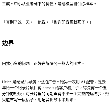
三成。中小从业者剩下的价值，是给模型当训练样本。
「真到了这一天，」他说，「也许配音圈就死了。」
边界
困扰小鱼的问题，正好在解决另一些人的困扰。
Helen 是纪录片导演，也拍广告。她第一次用 AI 配音，是去
年给一个纪录片项目剪 demo。给客户看片子，得先剪一个五
分钟的短版，可长片里的同期声剪不出一个完整的短故事，她
只能重写一段稿子，用配音把故事串起来。