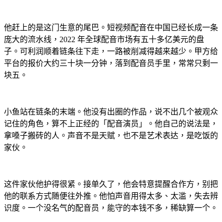
他赶上的是这门生意的尾巴。短视频配音在中国已经长成一条
庞大的流水线，2022 年全球配音市场有五十多亿美元的盘
子。可利润顺着链条往下走，一路被削减得越来越少。甲方给
平台的报价大约三十块一分钟，落到配音员手里，常常只剩一
块五。
小鱼站在链条的末端。他没有出圈的作品，说不出几个被观众
记住的角色，算不上正经的「配音演员」。他自己的说法是，
拿嗓子搬砖的人。声音不是天赋，也不是艺术表达，是吃饭的
家伙。
这件家伙他护得很紧。接单久了，他会特意提醒合作方，别把
他的联系方式随便往外推。他怕声音用得太多、太滥，失去辨
识度。一个没名气的配音员，能守的本钱不多，稀缺算一个。