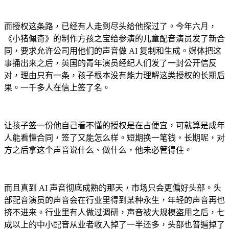
而授权这条路，已经有人走到尽头给他探过了。今年六月，
《小猪佩奇》的制作方孩之宝给参演的儿童配音演员发了新合
同，要求允许公司用他们的声音做 AI 复制和生成。媒体把这
事捅出来之后，英国的青年演员经纪人们发了一封公开信反
对，理由只有一条，孩子根本没有能力理解这类授权的长期后
果。一千多人在信上签了名。
让孩子签一份他自己看不懂的授权是在占便宜，可就算是成年
人能看懂合同，签了又能怎么样。短期换一笔钱，长期呢，对
方之后拿这个声音说什么、做什么，他未必管得住。
而且真到 AI 声音彻底成熟的那天，市场只会更偏好头部。头
部配音演员的声音会在行业里得到某种永生，年轻的声音再也
挤不进来。行业里有人做过调研，声音被大规模盗用之后，七
成以上的中小配音从业者收入掉了一半还多，头部也普遍掉了