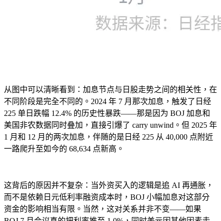
从图中可以清晰看到：加息节点与日股走势之间的相关性，在
不同阶段是完全不同的。2024 年 7 月那次加息，触发了日经
225 单日跌幅 12.4% 的历史性暴跌——那是因为 BOJ 加息和
美国非农数据同时叠加，直接引爆了 carry unwind。但 2025 年
1 月和 12 月的两次加息，伴随的是日经 225 从 40,000 点附近
一路爬升至如今的 68,634 点新高。
这背后的原因并不复杂：当外资买入的逻辑是追 AI 再通胀，
而不是依赖日元低利率融资成本时，BOJ 小幅加息对这部分
资金的影响相当有限。当然，这对关系并非不变——如果
BOJ 7 月会议真的把利率推至 1.0%，同时美元因其他因素走