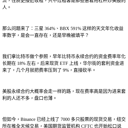
流，性质更接近收租，只不过租客是那些急着用杠杆炒美股的
人。
那么问题来了：三星 364%、BBX 591% 这样的天文年化收益
率数字，是会一直存在，还是早晚被填平？
我们拿比特币做个参照，早年比特币永续合约的资金费率年化
长期在 18% 左右，后来现货 ETF 上线，华尔街的套利资金进
来了，几个月就把费率压到了 9%，直接砍半。
美股永续合约大概率会走一样的路，现在费率高是因为进来套
利的人还不多，盘口也薄。
但如今，Binance 已经上线了 7000 多只股票的现货交易，纽交
所在推全天候交易，美国期货监管机构 CFTC 也开始松口说