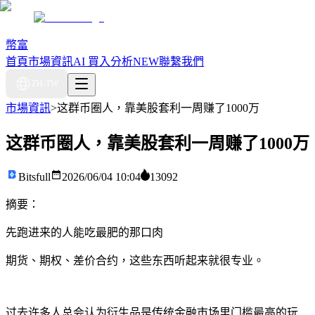
幣富
首頁
市場資訊
AI 買入分析
NEW
聯繫我們
ZH-TW
市場資訊
>
这群币圈人，靠美股套利一周赚了1000万
这群币圈人，靠美股套利一周赚了1000万
Bitsfull
2026/06/04 10:04
13092
摘要：
先跑进来的人能吃最肥的那口肉
期货、期权、差价合约，这些东西听起来就很专业。
过去许多人总会认为衍生品是传统金融市场里门槛最高的玩